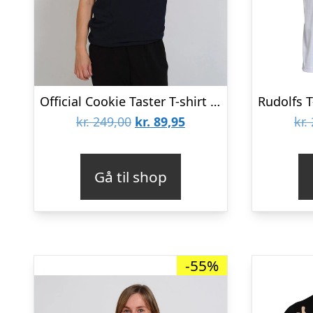
Official Cookie Taster T-shirt – dame / kvinder
Den
Den
kr.
249,00
kr.
89,95
kr.
oprindelige
aktuelle
pris
pris
Gå til shop
var:
er:
kr. 249,00.
kr. 89,95.
-55%