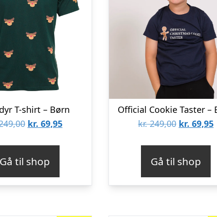
yr T-shirt – Børn
Official Cookie Taster –
Den
Den
Den
249,00
kr.
69,95
kr.
249,00
kr.
69,95
oprindelige
aktuelle
oprindeli
pris
pris
pris
p
Gå til shop
Gå til shop
var:
er:
var:
e
kr. 249,00.
kr. 69,95.
kr. 249,00
k