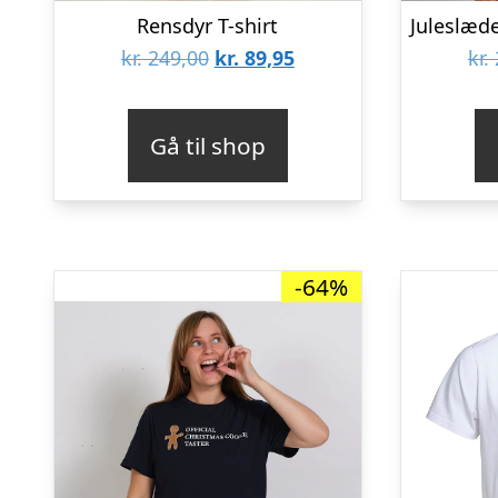
Rensdyr T-shirt
Den
Den
kr.
249,00
kr.
89,95
kr.
oprindelige
aktuelle
pris
pris
Gå til shop
var:
er:
kr. 249,00.
kr. 89,95.
-64%