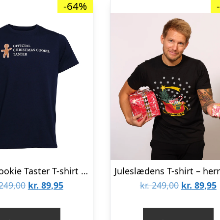
-64%
Official Cookie Taster T-shirt – herre / mænd
Den
Den
Den
249,00
kr.
89,95
kr.
249,00
kr.
89,95
oprindelige
aktuelle
oprindeli
pris
pris
pris
p