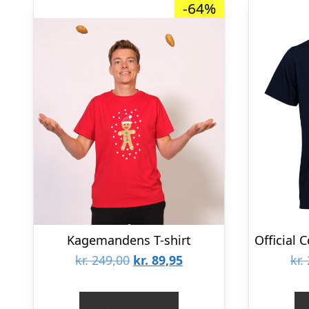
-64%
Kagemandens T-shirt
Den
Den
kr.
249,00
kr.
89,95
kr.
oprindelige
aktuelle
pris
pris