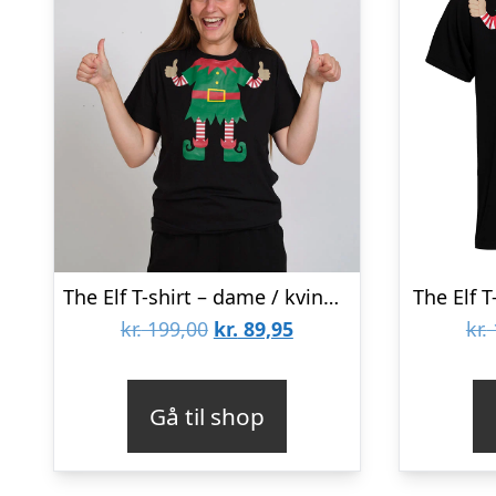
The Elf T-shirt – dame / kvinder
The Elf 
Den
Den
kr.
199,00
kr.
89,95
kr.
oprindelige
aktuelle
pris
pris
Gå til shop
var:
er:
kr. 199,00.
kr. 89,95.