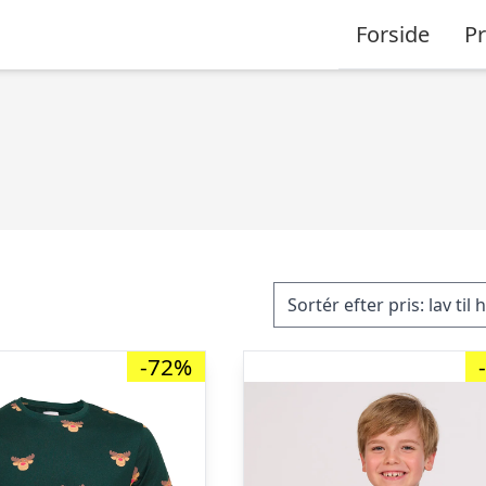
Forside
P
-72%