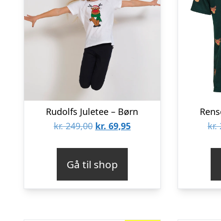
Rudolfs Juletee – Børn
Rensd
Den
Den
kr.
249,00
kr.
69,95
kr.
oprindelige
aktuelle
pris
pris
Gå til shop
var:
er:
kr. 249,00.
kr. 69,95.